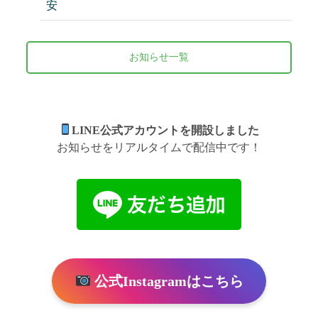
安
2026/06/27 - 2026年6月7月診療担当医のお知ら
せ
お知らせ一覧
2026/06/03 - 【コラム】がんの早期発見を目指
すRNA検査『マイシグナル』を導入する理由
2026/06/02 - 新しいがんリスク検査「マイシグ
LINE公式アカウントを開設しました
ナル」を開始しました
お知らせをリアルタイムで配信中です！
2026/06/02 - 健診ページをリニューアルしまし
た
2026/05/06 - 2026年5月からの診療体制変更につ
いて
2026/05/05 - 5月12日午後 担当医変更のお知らせ
公式Instagramはこちら
2026/04/29 - ゴールデンウィーク期間中の診療
について