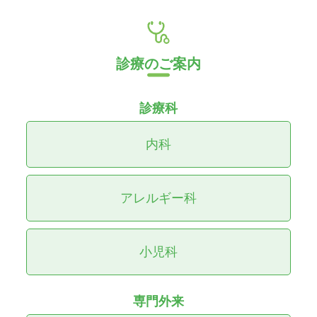
2026/04/24 - 骨粗鬆症の検査・治療についての
ページを公開しました
診療のご案内
2026/04/22 - 天白区で骨粗鬆症治療をお考えの
方へ｜骨密度検査と強化療法
診療科
2026/03/28 - 肺がん検診（名古屋市）に対応し
ています
内科
2026/03/11 - 長引く咳は喘息かもしれません
2026/03/11 - 咳が止まらない原因7つ｜咳喘息・
アレルギー科
喘息・副鼻腔炎・逆流性食道炎などを解説
2026/03/03 - 診療体制変更のお知らせ（2026年4
小児科
月より）
2026/02/28 - 院長による外来診療を拡充しまし
た｜診療体制変更のお知らせ
専門外来