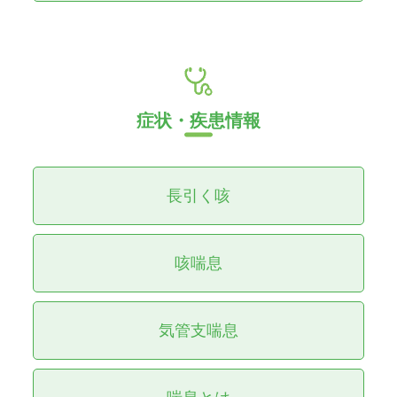
症状・疾患情報
長引く咳
咳喘息
気管支喘息