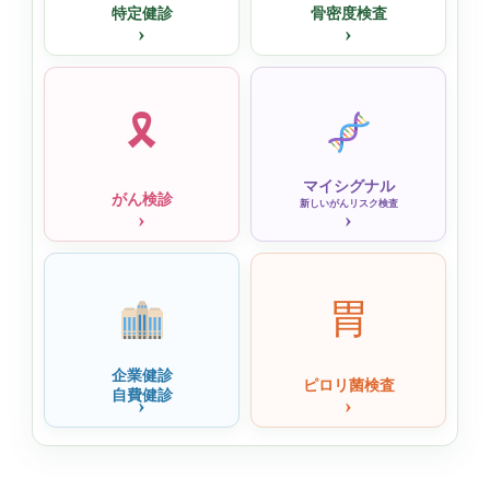
特定健診
骨密度検査
›
›
🎗
マイシグナル
がん検診
新しいがんリスク検査
›
›
胃
企業健診
ピロリ菌検査
自費健診
›
›