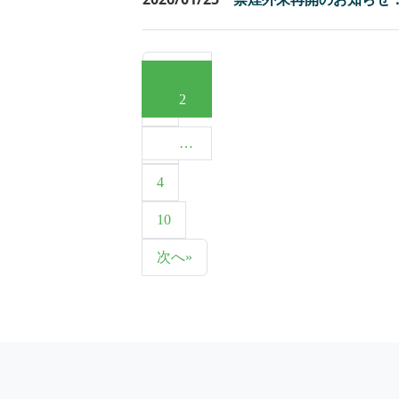
« 前へ
2
1
…
3
4
10
次へ»