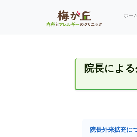
ホー
院長による
院長外来拡充に