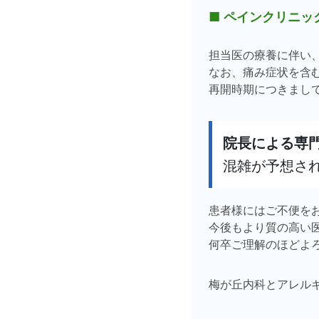
■ ペインクリニッ
担当医の療養に伴い
なお、痛み症状を含
再開時期につきまし
院長による専
混雑が予想さ
患者様にはご不便を
今後もより質の高い
何卒ご理解のほどよ
梅が丘内科とアレル