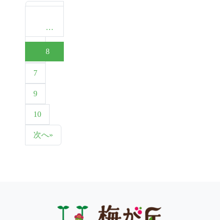
« 前へ
…
1
8
6
7
9
10
次へ»